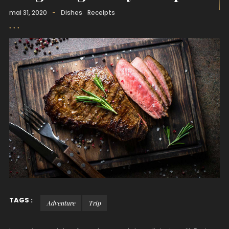
mai 31, 2020
-
Dishes
Receipts
TAGS :
Adventure
Trip