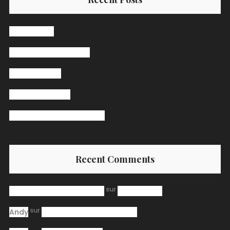
Hello world!
The Secret Ingredient
Pasta Receipt
Jazz Band Bingo
Burger Big Daddy Receipt
Recent Comments
sur
A WordPress Commenter
Hello world!
sur
Andy
Burger Big Daddy Receipt