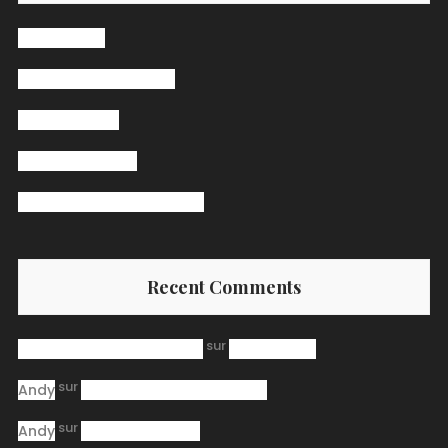
Hello world!
The Secret Ingredient
Pasta Receipt
Jazz Band Bingo
Burger Big Daddy Receipt
Recent Comments
sur
A WordPress Commenter
Hello world!
sur
Andy
Burger Big Daddy Receipt
sur
Andy
Jazz Band Bingo