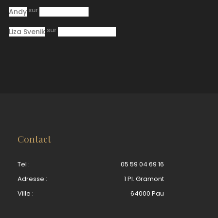
sur
Andy
Pasta Receipt
sur
Liza Svenik
Jazz Band Bingo
Contact
Tel :
05 59 04 69 16
Adresse :
1 Pl. Gramont
Ville :
64000 Pau